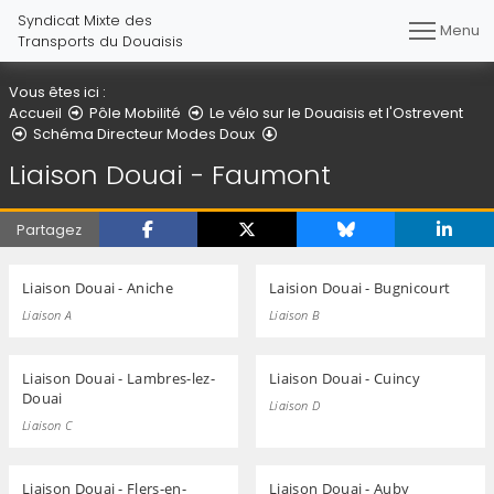
Syndicat Mixte des
Menu
Transports du Douaisis
Vous êtes ici :
Accueil
Pôle Mobilité
Le vélo sur le Douaisis et l'Ostrevent
Liaison Douai - Faumont
Schéma Directeur Modes Doux
Liaison Douai - Faumont
Partagez
Liaison Douai - Aniche
Laision Douai - Bugnicourt
Liaison A
Liaison B
Liaison Douai - Lambres-lez-
Liaison Douai - Cuincy
Douai
Liaison D
Liaison C
Liaison Douai - Flers-en-
Liaison Douai - Auby