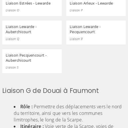
Liaison Estrées - Lewarde
Liaison Arleux - Lewarde
Liaison O
Liaison P
Liaison Lewarde -
Liaison Lewarde -
Auberchicourt
Pecquencourt
Liaison Q
Liaison R
Liaison Pecquencourt -
Auberchicourt
Liaison S
Liaison G de Douai à Faumont
(Cliquez sur l'image pour l'agrandir)
Rôle :
Permettre des déplacements vers le nord
du territoire, ainsi que vers les communes
limitrophes, le long de la Scarpe.
Itinéraire :
Voie verte de la Scarpe, voies de