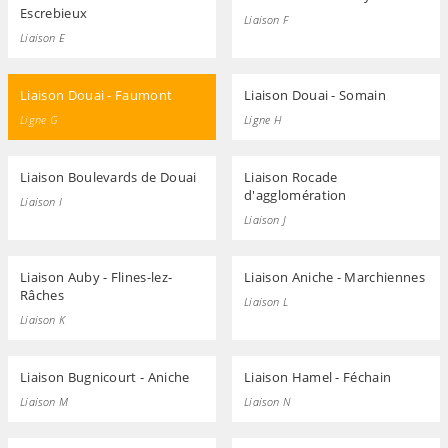
Escrebieux
Liaison F
Liaison E
Liaison Douai - Faumont
Liaison Douai - Somain
Ligne G
Ligne H
Liaison Boulevards de Douai
Liaison Rocade
d'agglomération
Liaison I
Liaison J
Liaison Auby - Flines-lez-
Liaison Aniche - Marchiennes
Râches
Liaison L
Liaison K
Liaison Bugnicourt - Aniche
Liaison Hamel - Féchain
Liaison M
Liaison N