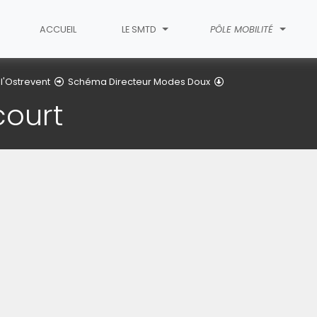
ACCUEIL
LE SMTD
PÔLE MOBILITÉ
Laision Douai - Bugn
 l'Ostrevent
Schéma Directeur Modes Doux
court