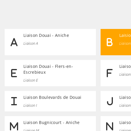
Liaison Douai - Aniche
Laisi
Liaison A
Liaison
Liaison Douai - Flers-en-
Liais
Escrebieux
Liaison
Liaison E
Liaison Boulevards de Douai
Liais
Liaison I
Liaison
Liaison Bugnicourt - Aniche
Liais
Liaison M
Liaiso