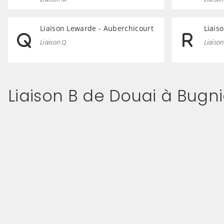
Liaison Lewarde - Auberchicourt
Liais
Liaison Q
Liaison
Liaison B de Douai à Bugn
(Cliquez sur l'image pour l'agrandir)