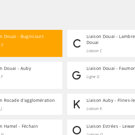
on Douai - Bugnicourt
Liaison Douai - Lambre
Douai
 B
Liaison C
on Douai - Auby
Liaison Douai - Faumo
 F
Ligne G
on Rocade d'agglomération
Liaison Auby - Flines-
 J
Liaison K
on Hamel - Féchain
Liaison Estrées - Lewa
n N
Liaison O