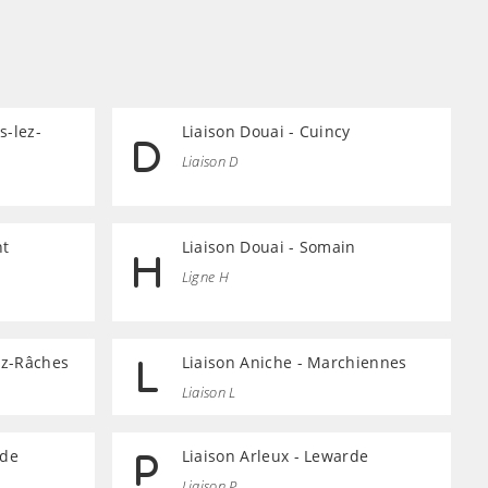
s-lez-
Liaison Douai - Cuincy
Liaison D
nt
Liaison Douai - Somain
Ligne H
lez-Râches
Liaison Aniche - Marchiennes
Liaison L
rde
Liaison Arleux - Lewarde
Liaison P