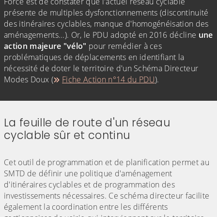
Force est de constater que l'actuel réseau cyclable
présente de multiples dysfonctionnements (discontinuité
des itinéraires cyclables, manque d'homogénéisation des
aménagements...). Or, le PDU adopté en 2016 décline
une
action majeure "vélo"
pour remédier à ces
problématiques de déplacements en identifiant la
nécessité de doter le territoire d'un Schéma Directeur
Modes Doux (
Fiche Action n°14 du PDU
).
La feuille de route d'un réseau
cyclable sûr et continu
(Cliquez sur l'image pour l'agrandir)
Cet outil de programmation et de planification permet au
SMTD de définir une politique d'aménagement
d'itinéraires cyclables et de programmation des
investissements nécessaires. Ce schéma directeur facilite
également la coordination entre les différents