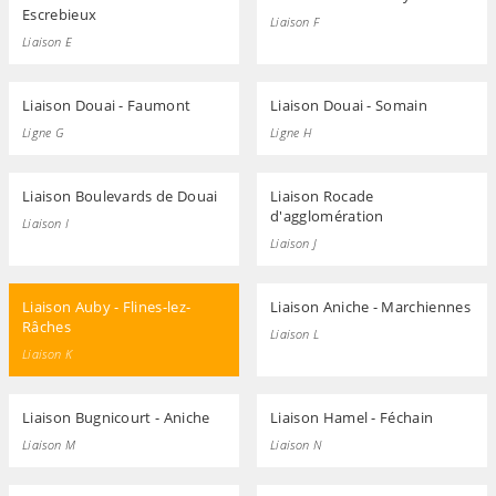
Escrebieux
Liaison F
Liaison E
Liaison Douai - Faumont
Liaison Douai - Somain
Ligne G
Ligne H
Liaison Boulevards de Douai
Liaison Rocade
d'agglomération
Liaison I
Liaison J
Liaison Auby - Flines-lez-
Liaison Aniche - Marchiennes
Râches
Liaison L
Liaison K
Liaison Bugnicourt - Aniche
Liaison Hamel - Féchain
Liaison M
Liaison N