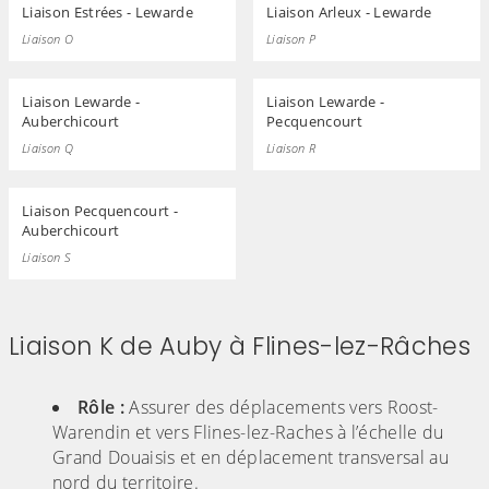
Liaison Estrées - Lewarde
Liaison Arleux - Lewarde
Liaison O
Liaison P
Liaison Lewarde -
Liaison Lewarde -
Auberchicourt
Pecquencourt
Liaison Q
Liaison R
Liaison Pecquencourt -
Auberchicourt
Liaison S
Liaison K de Auby à Flines-lez-Râches
(Cliquez sur l'image pour l'agrandir)
Rôle :
Assurer des déplacements vers Roost-
Warendin et vers Flines-lez-Raches à l’échelle du
Grand Douaisis et en déplacement transversal au
nord du territoire.