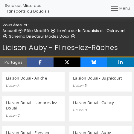
Syndicat Mixte des
Menu
Transports du Douaisis
Vous êtes ici :
Accueil
Pôle Mobilité
Le vélo sur le Douaisis et l'Ostrevent
Liaison Auby - Flines-lez-Râc
Schéma Directeur Modes Doux
Liaison Auby - Flines-lez-Râches
Partagez
Liaison Douai - Aniche
Laision Douai - Bugnicourt
Liaison A
Liaison B
Liaison Douai - Lambres-lez-
Liaison Douai - Cuincy
Douai
Liaison D
Liaison C
Liaison Douai - Flers-en-
Liaison Douai - Auby