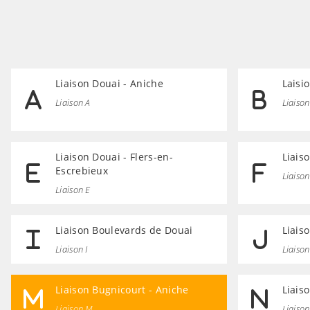
Liaison Douai - Aniche
Laisi
Liaison A
Liaison
Liaison Douai - Flers-en-
Liais
Escrebieux
Liaison
Liaison E
Liaison Boulevards de Douai
Liais
Liaison I
Liaison
Liaison Bugnicourt - Aniche
Liais
Liaison M
Liaiso