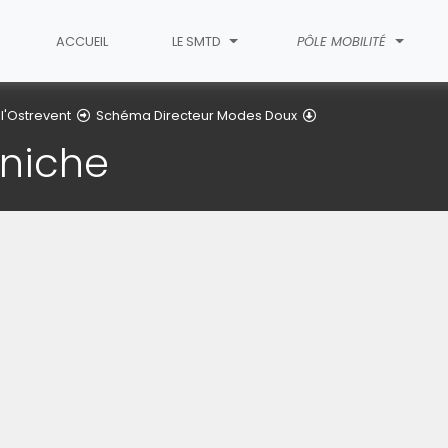
ACCUEIL
LE SMTD
PÔLE MOBILITÉ
Liaison Bugnicourt 
 l'Ostrevent
Schéma Directeur Modes Doux
Aniche