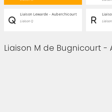
Liaison Lewarde - Auberchicourt
Liais
Liaison Q
Liaison
Liaison M de Bugnicourt -
(Cliquez sur l'image pour l'agrandir)