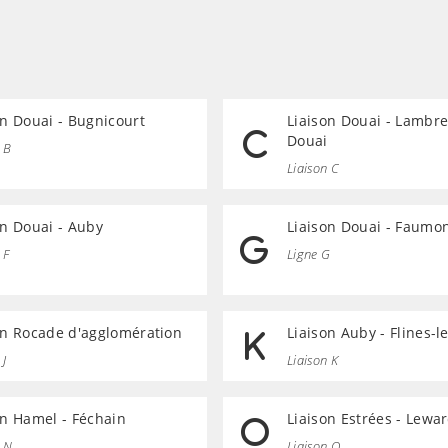
on Douai - Bugnicourt
Liaison Douai - Lambre
Douai
 B
Liaison C
on Douai - Auby
Liaison Douai - Faumo
 F
Ligne G
on Rocade d'agglomération
Liaison Auby - Flines-
 J
Liaison K
on Hamel - Féchain
Liaison Estrées - Lewa
n N
Liaison O