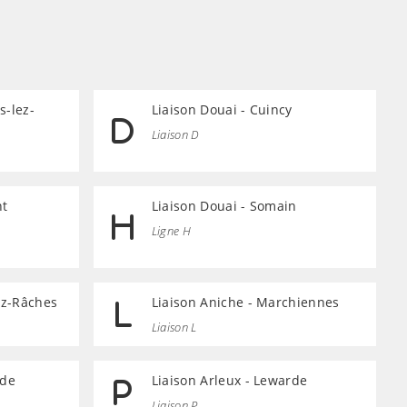
s-lez-
Liaison Douai - Cuincy
Liaison D
nt
Liaison Douai - Somain
Ligne H
lez-Râches
Liaison Aniche - Marchiennes
Liaison L
rde
Liaison Arleux - Lewarde
Liaison P