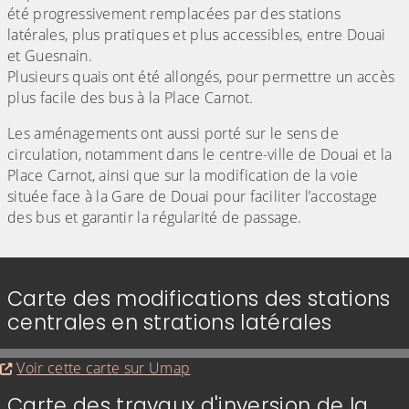
été progressivement remplacées par des stations
latérales, plus pratiques et plus accessibles, entre Douai
et Guesnain.
Plusieurs quais ont été allongés, pour permettre un accès
plus facile des bus à la Place Carnot.
Les aménagements ont aussi porté sur le sens de
circulation, notamment dans le centre-ville de Douai et la
Place Carnot, ainsi que sur la modification de la voie
située face à la Gare de Douai pour faciliter l’accostage
des bus et garantir la régularité de passage.
Carte des modifications des stations
centrales en strations latérales
Evitez la carte interactive ci-après et aller au 
Voir cette carte sur Umap
Carte des travaux d'inversion de la